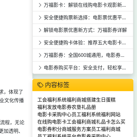
万福影卡：解锁在线购电影卡观影新体验
安全便捷购票新选择：电影票优惠平台深度剖析
解锁电影票优惠新方式：万福影券详解
安全便捷购卡体验：推荐五大电影卡平台
万福影券：全国600城通用，电影券购买平台推荐
电影券购买平台：安全支付，轻松享受全国10000+影院资源
内容标签
求，体现了
工会福利系统
福利商城搭建
生日蛋糕
企业文化传播
福利发放电影券
农垦礼品册
电影卡采购中心
员工福利系统
福利网站
在线购电影卡
工会福利商城
礼品卡怎么买
放流程，无论
电影券
积分商城服务方案
员工福利商城
更加透明、
员工福利系统平台
电影券采购中心