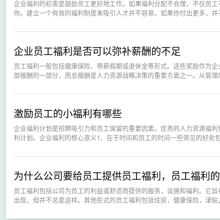
企业福利的初衷是鼓励员工更好地工作。如果福利分配不合理，不仅员工
你。建立一个有效的福利制度来吸引人才并不容易。如果你付出更多，并不
企业员工福利是否可以弥补薪酬的不足
员工福利一般包括健康保险、带薪假期或退休金等形式。这些奖励作为企
部报酬的一部分，而总报酬是人力资源战略决策的重要方面之一。从管理层
激励员工的小福利有哪些
企业福利计划是招聘吸引力和员工保留的重要因素。优秀的人力资源福利
利计划。企业福利的核心意义1、在于时间和员工的时间一些常见的好处包括
为什么公司要给员工提供员工福利，员工福利的
员工福利包括公司为员工的利益或舒适而提供的服务，设施和福利。它旨
出现，但并不总是这样。其他形式的员工福利包括住房，健康保险，津贴，