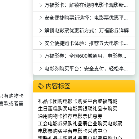
万福影卡：解锁在线购电影卡观影新体验
安全便捷购票新选择：电影票优惠平台深度剖析
解锁电影票优惠新方式：万福影券详解
安全便捷购卡体验：推荐五大电影卡平台
万福影券：全国600城通用，电影券购买平台推荐
电影券购买平台：安全支付，轻松享受全国10000+影院资源
内容标签
只有购物卡
礼品卡团购
电影卡购买平台
聚福商城
喜欢或者需
生日蛋糕
购买电影票
银联礼品卡购买
通用购物卡推荐
电影票优惠券
工会电影券采购
礼品册
企业购买电影票
电影票购买平台
电影卡采购中心
银联礼品卡
农垦礼品册
电影票采购中心