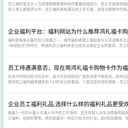
员工福利是企业人力资源薪酬管理体系的重要组成部分，是企业或其他组
员工单方面需求以外，员工福利具有满足员工多方面、多层次需要的作用。
企业福利平台：福利网站为什么推荐鸿礼福卡购
福利是每家必备的员工待遇之一。虽然福利表面上看起来与公司战略并无
+体验经济”的时代，传统的员工福利体系已经无法满足企业的需求。员工状
员工待遇满意否，现在用鸿礼福卡购物卡作为福
在当今的知识经济社会中，由于社会风险的广度和深度不断加深，政府功
使得员工福利越来越受到人们的关注和重视。人是创造利润的源泉，员工福
企业员工福利礼品,选择什么样的福利礼品更受
随着Z一代的大量人才涌入今天的工作场所，这些年轻人对生活质量有很
工福利、经验积累等。特别是面对一些压力较大的行业，如it和互联网，除