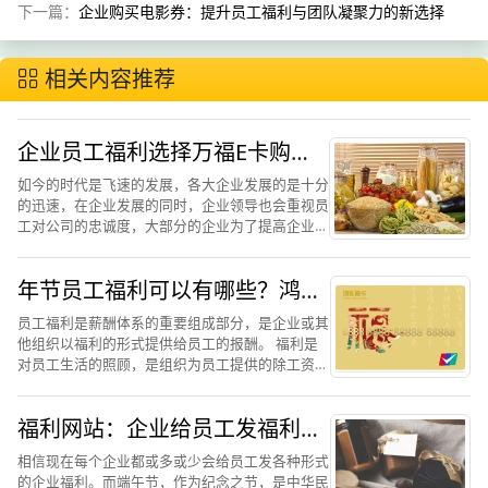
下一篇：
企业购买电影券：提升员工福利与团队凝聚力的新选择
相关内容推荐
企业员工福利选择万福E卡购物
卡
如今的时代是飞速的发展，各大企业发展的是十分
的迅速，在企业发展的同时，企业领导也会重视员
工对公司的忠诚度，大部分的企业为了提高企业员
工的忠诚度会在节日的时候发放一些食物作为福利
发放给员工，很大一部分的提高了自己企业员工的
年节员工福利可以有哪些？鸿礼
忠诚度。发放食物刚开...
福卡购物卡成新宠
员工福利是薪酬体系的重要组成部分，是企业或其
他组织以福利的形式提供给员工的报酬。 福利是
对员工生活的照顾，是组织为员工提供的除工资与
奖金之外的一切物质待遇，是劳动的间接回报。而
现在社会的发展，使很多家企业都改变了自身的员
福利网站：企业给员工发福利什
工福利种类，在使用的...
么最合适
相信现在每个企业都或多或少会给员工发各种形式
的企业福利。而端午节，作为纪念之节，是中华民