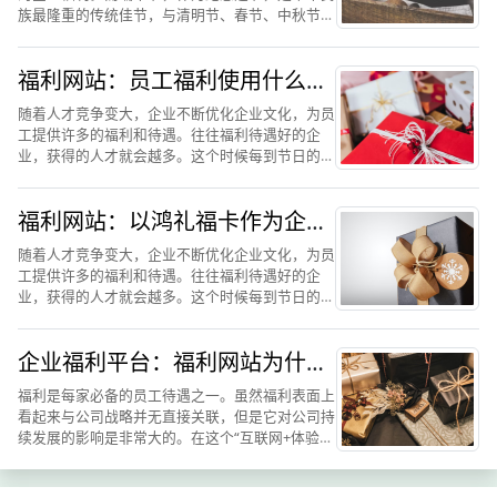
族最隆重的传统佳节，与清明节、春节、中秋节并
称为中国四大传统节日，对于我们每个中国人来说
都有非凡的意义。所以每到端午节，企业都原意在
福利网站：员工福利使用什么比
员工的端午节福利上多...
较好，以鸿礼福卡购物卡为例
随着人才竞争变大，企业不断优化企业文化，为员
工提供许多的福利和待遇。往往福利待遇好的企
业，获得的人才就会越多。这个时候每到节日的时
候企业都会为员工挑选合适的礼品，随着社会的发
展，企业员工福利之间的转变为购物卡形式，在使
福利网站：以鸿礼福卡作为企业
用购物卡作为员工福利的...
员工福利有何优势
随着人才竞争变大，企业不断优化企业文化，为员
工提供许多的福利和待遇。往往福利待遇好的企
业，获得的人才就会越多。这个时候每到节日的时
候企业都会为员工挑选合适的礼品，随着社会的发
展，企业员工福利之间的转变为购物卡形式，在使
企业福利平台：福利网站为什么
用购物卡作为员工福利的...
推荐鸿礼福卡购物卡
福利是每家必备的员工待遇之一。虽然福利表面上
看起来与公司战略并无直接关联，但是它对公司持
续发展的影响是非常大的。在这个“互联网+体验经
济”的时代，传统的员工福利体系已经无法满足企
业的需求。员工状态差、工作效率低、人才流失