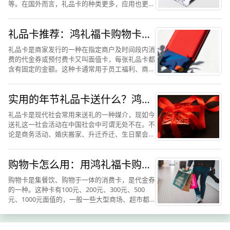
等。在国外而言，礼品卡的种类更多，应用也更加
的广泛，如谷歌商城礼品卡、亚马逊礼品卡等等。
在通常情况下，礼品卡代表了其可以在某一个特定
礼品卡推荐：鸿礼福卡购物卡送
的场所或者平台购买一...
礼怎么样
礼品卡是商家发行的一种在指定商户及时间段内消
费的代金券或预付费卡又叫面值卡，每张礼品卡都
含有固定的金额。这种卡通常用于员工福利、商务
馈赠、节日礼品等。一般来说，一张卡内或包括几
十种甚至上千款礼品。人们可以使用这张卡去进行
实用的年节礼品卡送什么？鸿礼
自选兑换自己喜欢的礼...
福卡数字礼卡怎么样
礼品卡是现代社会常用来送礼的一种媒介，现如今
送礼这一社会活动在中国社会中可谓无处不在。不
论是商务活动、婚庆搬家、升迁乔迁、生日聚会，
人们都会相互赠礼，以表自己真实心意与美好的祝
福。其实现如今社会高速发展，经济得到了空前的
购物卡怎么用：用鸿礼福卡购物
繁荣，消费主义占据了...
卡为例操作使用
购物卡是集餐饮、购物于一体的消费卡，是代金券
的一种。这种卡有100元、200元、300元、500
元、1000元面值的，一般一些大型商场、超市都
有自己做的购物卡,在发卡单位使用时，不需要密
码，直接给收银员刷就行了。网上有购物卡，不同
的超市有购...