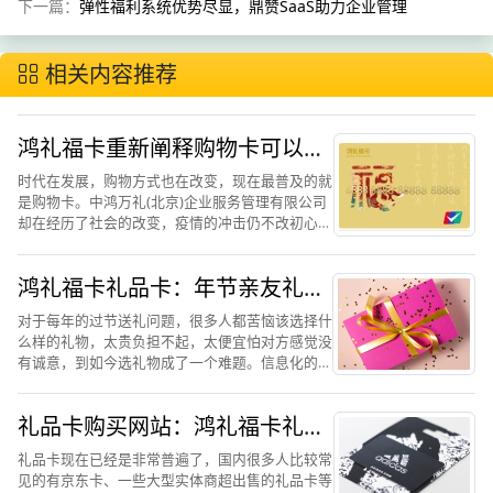
下一篇：
弹性福利系统优势尽显，鼎赞SaaS助力企业管理
相关内容推荐
鸿礼福卡重新阐释购物卡可以有
多优秀
时代在发展，购物方式也在改变，现在最普及的就
是购物卡。中鸿万礼(北京)企业服务管理有限公司
却在经历了社会的改变，疫情的冲击仍不改初心，
坚持做自己，为企业和广大员工谋福利，坚持做合
适、优惠、方便的购物卡福利，中鸿万礼(北京)企
鸿礼福卡礼品卡：年节亲友礼赠
业服务管理有限公...
团购优选礼品
对于每年的过节送礼问题，很多人都苦恼该选择什
么样的礼物，太贵负担不起，太便宜怕对方感觉没
有诚意，到如今选礼物成了一个难题。信息化的大
时代发展，人们在节日的时候大多选择用礼品卡作
为礼物，这样既可以在控制住成本也可以让对方满
礼品卡购买网站：鸿礼福卡礼品
意。送人的礼品卡也是...
卡解读
礼品卡现在已经是非常普遍了，国内很多人比较常
见的有京东卡、一些大型实体商超出售的礼品卡等