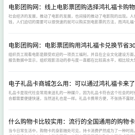
电影团购网：线上电影票团购选择鸿礼福卡购物
社会经济的发展，推动了电影的发展，也间接的推动了电影院的出现。人
钱，人们迫切的需要可以很快速的就可以购买到电影票的方法，而鸿礼福卡
电影团购网：电影票团购用鸿礼福卡兑换节省30
组织员工观看电影是颇受欢迎的一项员工福利，并且在企业文化建设方面
报告数据中显示，组织观影活动的参与度一直都在比较高水平，相比较大型
电子礼品卡商城怎么用：可以通过鸿礼福卡来了
礼品卡是现代社会常用来送礼的一种媒介，因为礼品卡符合这个社会的时
合都需要便捷快速，当然送礼也是一样。礼品卡携带方便，不张扬不露财，
什么购物卡比较实用：流行的全国通用的购物卡
当今日常生活中，购物卡的身影随处可见，持卡消费俨然成为了一种时尚