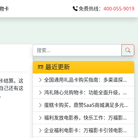
物卡
免费热线：
400-055-9019
最近更新
全国通用礼品卡购买指南：多渠道探寻与特色卡片揭秘
卡结算。这
自己还有这
鸿礼随心兑购物卡：功能全面升级，满足全方位需求
。
蛋糕卡购买，鼎赞SaaS商城满足多元需求
福利发放电影券，快乐工作：万福影券电影次券的员工福利价值
企业福利电影卡：万福影卡引领电影潮流