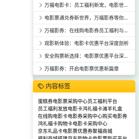
万福电影卡：员工福利新宠，电影世界任你游
电影票通兑券新世界，万福影券等你来领！
万福影券：在线购电影券员工福利与观影优惠的完美结合
观影新体验：电影卡优惠平台深度剖析
安全购票新选择：电影票优惠平台深度剖析
万福影券：开启电影票优惠新篇章
内容标签
蛋糕券
电影票采购中心
员工福利平台
员工福利发放
电影卡
鸿礼福卡
滩羊礼盒
在线购电影卡
电影券采购中心
购买电影券
鸿礼福卡购物卡
电影卡采购中心
京东礼品卡
电影票优惠券
聚福商城
福利商城搭建
京东购物卡
电影票购买平台