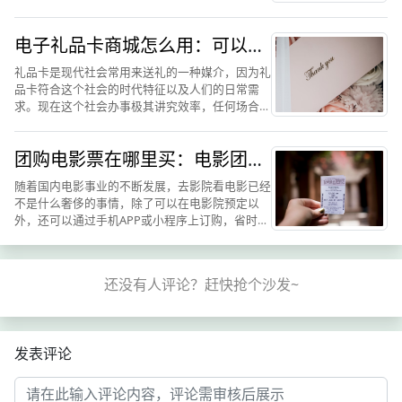
人们都会相互赠礼，以表自己真实心意与美好的祝
福。其实现如今社会高速发展，经济得到了空前的
电子礼品卡商城怎么用：可以通
繁荣，消费主义占据了...
过鸿礼福卡来了解
礼品卡是现代社会常用来送礼的一种媒介，因为礼
品卡符合这个社会的时代特征以及人们的日常需
求。现在这个社会办事极其讲究效率，任何场合都
需要便捷快速，当然送礼也是一样。礼品卡携带方
便，不张扬不露财，适合各种场合。另外，它也极
团购电影票在哪里买：电影团购
其满足人们的各种需求，...
网讲述鸿礼福卡购票途径和方法
随着国内电影事业的不断发展，去影院看电影已经
不是什么奢侈的事情，除了可以在电影院预定以
外，还可以通过手机APP或小程序上订购，省时省
力省心，电影票网站也是越来越频繁的被大家使
用，电影票是我们进入电影院看电影的凭证，电影
票与电影院相伴而生，是...
发表评论