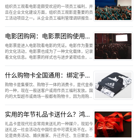
福卡兑换节省30%
组织员工观看电影是颇受欢迎的一项员工福利，并
且在企业文化建设方面，组织员工观影是重要的员
工活动项目之一。从企业员工福利管理调研报告数
据中显示，组织观影活动的参与度一直都在比较高
水平，相比较大型集体活动和聚餐所带来的社交恐
电影团购网：电影票团购使用鸿
惧和尴尬来说，观影给...
礼福卡购物卡更省钱
电影票是进入电影院看电影的凭证。电影作为重要
的文化活动，电影票也成为了一种文化载体，记录
着文化信息。电影票的样式也与进步紧密结合，每
次技术进步都在改变电影票的形式。随着电影的增
多，观看人数的增多，导致现在的电影票也随之涨
什么购物卡全国通用：绑定手机
价，现在直接在电影院...
使用的鸿礼福卡更实用
购物卡是集餐饮、购物于一体的消费卡，是代金券
的一种，现在一般送客户或用作员工福利发放。国
内的大型超市或商场一般都有购物卡，因为用购物
卡结账非常方便，所以很多消费者购物时经常使
用。但是，因为现在经济发展的原因，很多人都会
实用的年节礼品卡送什么？鸿礼
去各种地方工作或者游玩...
福卡数字礼卡怎么样
礼品卡是现代社会常用来送礼的一种媒介，现如今
送礼这一社会活动在中国社会中可谓无处不在。不
论是商务活动、婚庆搬家、升迁乔迁、生日聚会，