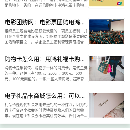
是购物卡一类的，在送的购物卡中鸿礼福卡购物卡
使用的人数比较多。鸿礼福卡购物卡使用次数比较
多可以看出，单价对鸿礼福卡购物卡的认可度比较
电影团购网：电影票团购用鸿礼
高，也想对于其他类型...
福卡兑换节省30%
组织员工观看电影是颇受欢迎的一项员工福利，并
且在企业文化建设方面，组织员工观影是重要的员
工活动项目之一。从企业员工福利管理调研报告数
据中显示，组织观影活动的参与度一直都在比较高
水平，相比较大型集体活动和聚餐所带来的社交恐
购物卡怎么用：用鸿礼福卡购物
惧和尴尬来说，观影给...
卡为例操作使用
购物卡是集餐饮、购物于一体的消费卡，是代金券
的一种。这种卡有100元、200元、300元、500
元、1000元面值的，一般一些大型商场、超市都
有自己做的购物卡,在发卡单位使用时，不需要密
码，直接给收银员刷就行了。网上有购物卡，不同
电子礼品卡商城怎么用：可以通
的超市有购...
过鸿礼福卡来了解
礼品卡是现代社会常用来送礼的一种媒介，因为礼
品卡符合这个社会的时代特征以及人们的日常需
求。现在这个社会办事极其讲究效率，任何场合都
需要便捷快速，当然送礼也是一样。礼品卡携带方
便，不张扬不露财，适合各种场合。另外，它也极