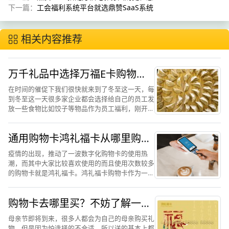
下一篇：
工会福利系统平台就选鼎赞SaaS系统
相关内容推荐
万千礼品中选择万福E卡购物卡
作为员工福利的首选
在时间的催促下我们很快就来到了冬至这一天，每
到冬至这一天很多家企业都会选择给自己的员工发
放一些食物比如饺子等物品作为员工福利，刚开始
大家可能会不觉得会有什么问题，但是经过长时间
都是这样的食物作为员工福利会让一些员工感觉有
通用购物卡鸿礼福卡从哪里购
些不高兴，进而可能会...
买？如何操作使用
疫情的出现，推动了一波数字化购物卡的使用热
潮，而其中大家比较喜欢使用的而且使用次数较多
的购物卡就是鸿礼福卡。鸿礼福卡购物卡作为一款
新型的购物卡，以方便和功能强大而得人心，鸿礼
福卡购物卡里面有很多适合现在使用的功能，它实
购物卡去哪里买？不妨了解一下
现了“线上+线下”的双...
鸿礼福卡购物卡
母亲节即将到来，很多人都会为自己的母亲购买礼
物，但是因为怕选择的不合适，所以送的基本上都