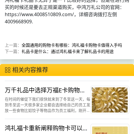
鸿礼福卡礼品卡无异于是一个比较好的选择，但是在进行购
买的时候还是要去正规渠道购买，中鸿万礼公司的官网：
https://www.4008510809.com/，详细咨询拨打左侧
4009668909.
上一篇：
全国通用的购物卡有哪些：鸿礼福卡购物卡值得入手吗
下一篇：
礼品卡是什么：通过鸿礼福卡来了解礼品卡的用途
相关内容推荐
万千礼品中选择万福E卡购物卡
作为员工福利的首选
在时间的催促下我们很快就来到了冬至这一天，每
到冬至这一天很多家企业都会选择给自己的员工发
放一些食物比如饺子等物品作为员工福利，刚开始
大家可能会不觉得会有什么问题，但是经过长时间
都是这样的食物作为员工福利会让一些员工感觉有
鸿礼福卡重新阐释购物卡可以有
些不高兴，进而可能会...