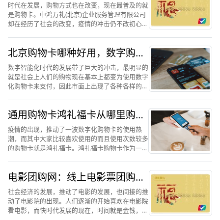
多优秀
时代在发展，购物方式也在改变，现在最普及的就
是购物卡。中鸿万礼(北京)企业服务管理有限公司
却在经历了社会的改变，疫情的冲击仍不改初心，
坚持做自己，为企业和广大员工谋福利，坚持做合
适、优惠、方便的购物卡福利，中鸿万礼(北京)企
北京购物卡哪种好用，数字购物
业服务管理有限公...
卡中鸿礼福卡更加受关注
数字智能化时代的发展带了巨大的冲击，最明显的
就是社会上人们的购物现在基本上都变为使用数字
化购物卡来支付，因此市面上出现了各种各样的购
物卡，并且这些购物卡已经渗透到人们的生活里
了。而在这些购物卡中，数字购物卡明显是人们使
通用购物卡鸿礼福卡从哪里购
用频繁并且喜爱的一款购...
买？如何操作使用
疫情的出现，推动了一波数字化购物卡的使用热
潮，而其中大家比较喜欢使用的而且使用次数较多
的购物卡就是鸿礼福卡。鸿礼福卡购物卡作为一款
新型的购物卡，以方便和功能强大而得人心，鸿礼
福卡购物卡里面有很多适合现在使用的功能，它实
电影团购网：线上电影票团购选
现了“线上+线下”的双...
择鸿礼福卡购物卡，省时快捷
社会经济的发展，推动了电影的发展，也间接的推
动了电影院的出现。人们逐渐的开始喜欢在电影院
看电影，而快时代发展的现在，时间就是金钱，人
们迫切的需要可以很快速的就可以购买到电影票的