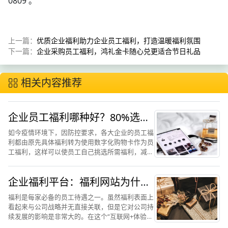
0809 。
上一篇：
优质企业福利助力企业员工福利，打造温暖福利氛围
下一篇：
企业采购员工福利，鸿礼金卡随心兑更适合节日礼品
相关内容推荐
企业员工福利哪种好？80%选择
数字购物卡中的鸿礼福卡
如今疫情环境下，因防控要求，各大企业的员工福
利都由原先具体福利转为使用数字化购物卡作为员
工福利，这样可以使员工自己挑选所需福利，减少
了多余的接触，从而进一步的减少疫情的传播。这
种情况下，企业员工福利使用和需求数字购物卡的
企业福利平台：福利网站为什么
次数就会增加。现在这...
推荐鸿礼福卡购物卡
福利是每家必备的员工待遇之一。虽然福利表面上
看起来与公司战略并无直接关联，但是它对公司持
续发展的影响是非常大的。在这个“互联网+体验经
济”的时代，传统的员工福利体系已经无法满足企