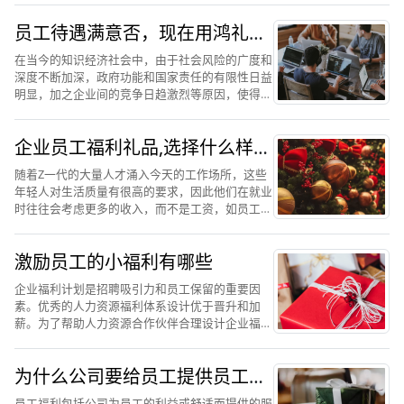
业的需求。员工状态差、工作效率低、人才流失
员工待遇满意否，现在用鸿礼福
大、企业投入成本高、...
卡购物卡作为福利还有激励作用
在当今的知识经济社会中，由于社会风险的广度和
吗
深度不断加深，政府功能和国家责任的有限性日益
明显，加之企业间的竞争日趋激烈等原因，使得员
工福利越来越受到人们的关注和重视。人是创造利
润的源泉，员工福利与企业发展密不可分，因此，
企业员工福利礼品,选择什么样的
加强员工的福利管理，...
福利礼品更受欢迎
随着Z一代的大量人才涌入今天的工作场所，这些
年轻人对生活质量有很高的要求，因此他们在就业
时往往会考虑更多的收入，而不是工资，如员工福
利、经验积累等。特别是面对一些压力较大的行
业，如it和互联网，除了薪酬之外，企业可以提供
激励员工的小福利有哪些
的员工福利也是Z一代...
企业福利计划是招聘吸引力和员工保留的重要因
素。优秀的人力资源福利体系设计优于晋升和加
薪。为了帮助人力资源合作伙伴合理设计企业福利
计划。企业福利的核心意义1、在于时间和员工的
时间一些常见的好处包括通勤班车、员工宿舍、员
为什么公司要给员工提供员工福
工食堂(而且发车时间会比...
利，员工福利的重要性
员工福利包括公司为员工的利益或舒适而提供的服