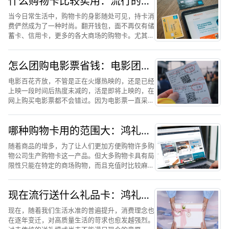
什么购物卡比较实用：流行的全
国通用的购物卡鸿礼福卡怎么样
当今日常生活中，购物卡的身影随处可见，持卡消
费俨然成为了一种时尚。翻开钱包，面不再仅有储
蓄卡、信用卡，更多的各大商场的购物卡。尤其是
逢年过节之时，小到几百元，大到上万元面值的购
物卡更是成了顾客、企业手中用于送礼、发放福利
怎么团购电影票省钱：电影团购
的选择。而且，购物卡...
网演示鸿礼福卡省钱技巧
电影百花齐放，不管是正在火爆热映的，还是已经
上映一段时间后热度未减的，活是即将上映的，在
网上购买电影票都不会错过。因为电影票一直采取
的是“一经售出、概不退换”的销售方式，随着越来
越多观众选择网络购票，再加上各大购票平台欲在
哪种购物卡用的范围大：鸿礼福
激烈的市场竞争中抢...
卡购物卡怎么样
随着商品的增多，为了让人们更加方便购物许多购
物公司生产购物卡这一产品。但大多购物卡具有局
限性只能在特定的商场购物，而且充值时比较麻
烦。在众多购物卡中鸿礼福卡购物卡应该是目前最
受人们喜爱的购物卡。因为鸿礼福卡购物卡支持全
现在流行送什么礼品卡：鸿礼福
国通用，持卡人可在全国...
卡礼品卡成为香饽饽的原因
现在，随着我们生活水准的普遍提升，消费理念也
在逐年变迁，对高质量生活的苛求也愈发越强烈。