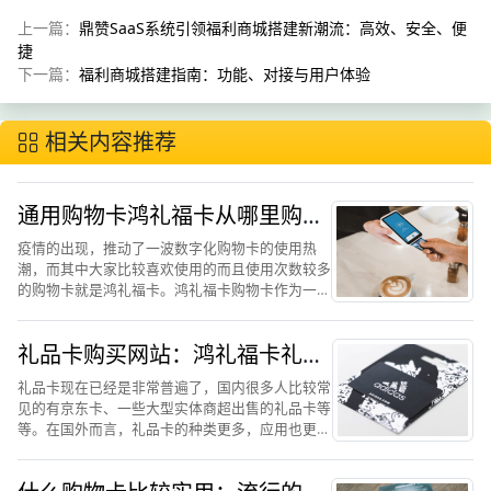
上一篇：
鼎赞SaaS系统引领福利商城搭建新潮流：高效、安全、便
捷
下一篇：
福利商城搭建指南：功能、对接与用户体验
相关内容推荐
通用购物卡鸿礼福卡从哪里购
买？如何操作使用
疫情的出现，推动了一波数字化购物卡的使用热
潮，而其中大家比较喜欢使用的而且使用次数较多
的购物卡就是鸿礼福卡。鸿礼福卡购物卡作为一款
新型的购物卡，以方便和功能强大而得人心，鸿礼
福卡购物卡里面有很多适合现在使用的功能，它实
礼品卡购买网站：鸿礼福卡礼品
现了“线上+线下”的双...
卡解读
礼品卡现在已经是非常普遍了，国内很多人比较常
见的有京东卡、一些大型实体商超出售的礼品卡等
等。在国外而言，礼品卡的种类更多，应用也更加
的广泛，如谷歌商城礼品卡、亚马逊礼品卡等等。
在通常情况下，礼品卡代表了其可以在某一个特定
的场所或者平台购买一...