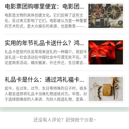
多可以看出，单价对鸿礼福卡购物卡的认可度比较
电影票团购哪里便宜：电影团购
高，也想对于其他类型...
网解读鸿礼福卡省钱攻略
电影是文物的具体创建文化。它们反映了这些文
化，反过来又影响了它们。电影被认为是一种重要
的艺术形式，是大众娱乐的来源，也是教育——或
灌输——公民的有力媒介。电影的视觉基础赋予了
它一种普遍的交流能力。有些电影已经成为通过采
实用的年节礼品卡送什么？鸿礼
用风靡全球的景点配音或...
福卡数字礼卡怎么样
礼品卡是现代社会常用来送礼的一种媒介，现如今
送礼这一社会活动在中国社会中可谓无处不在。不
论是商务活动、婚庆搬家、升迁乔迁、生日聚会，
人们都会相互赠礼，以表自己真实心意与美好的祝
福。其实现如今社会高速发展，经济得到了空前的
礼品卡是什么：通过鸿礼福卡来
繁荣，消费主义占据了...
了解礼品卡的用途
如今，在过年、过节、生日等特殊的日子时，很多
人都会选择将礼品卡当做礼物送给对方。毕竟，对
于选择困难症的人来讲，为别人挑选礼物，是真的
会要了自己的“老命”，还是礼品卡来的更简单、粗
暴、直接一些，想要什么，自己去买，送礼物的一
方会觉得更方便，收...