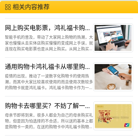
相关内容推荐
网上购买电影票，鸿礼福卡购物
卡更靠谱
智能手机的普及，带动了大家网上购物的热潮，大
家也慢慢从去实体店购买慢慢的变成网上手误，就
连现在购买电影票也是从网上购买。从网上购买电
影票最主要的就是因为便宜和方便，很多人都会选
择使用购物卡来进行网上购买电影票。现在在市面
通用购物卡鸿礼福卡从哪里购
上一些购物卡是支持网...
买？如何操作使用
疫情的出现，推动了一波数字化购物卡的使用热
潮，而其中大家比较喜欢使用的而且使用次数较多
的购物卡就是鸿礼福卡。鸿礼福卡购物卡作为一款
新型的购物卡，以方便和功能强大而得人心，鸿礼
福卡购物卡里面有很多适合现在使用的功能，它实
购物卡去哪里买？不妨了解一下
现了“线上+线下”的双...
鸿礼福卡购物卡
母亲节即将到来，很多人都会为自己的母亲购买礼
物，但是因为怕选择的不合适，所以送的基本上都
是购物卡一类的，在送的购物卡中鸿礼福卡购物卡
使用的人数比较多。鸿礼福卡购物卡使用次数比较