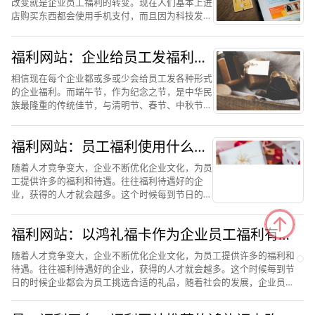
改变就是企业员工福利的转变。现在人们基本上进
店购买东西都会使用手机支付，而且因为科技发展
的迅速，人们现在购物也是在手机上进行的，十分
节约时间。因为人们骨子里拥有着购物的基因，有
福利网站：企业给员工发福利什
购物需求，所以出现了...
么最合适
相信现在每个企业都或多或少会给员工发各种形式
的企业福利。而端午节，作为纪念之节，是中华民
族最隆重的传统佳节，与清明节、春节、中秋节并
称为中国四大传统节日，对于我们每个中国人来说
都有非凡的意义。所以每到端午节，企业都原意在
福利网站：员工福利使用什么比
员工的端午节福利上多...
较好，以鸿礼福卡购物卡为例
随着人才竞争变大，企业不断优化企业文化，为员
工提供许多的福利和待遇。往往福利待遇好的企
业，获得的人才就会越多。这个时候每到节日的时
候企业都会为员工挑选合适的礼品，随着社会的发
展，企业员工福利之间的转变为购物卡形式，在使
福利网站：以鸿礼福卡作为企业员工福利有何
用购物卡作为员工福利的...
优势
随着人才竞争变大，企业不断优化企业文化，为员工提供许多的福利和
待遇。往往福利待遇好的企业，获得的人才就会越多。这个时候每到节
日的时候企业都会为员工挑选合适的礼品，随着社会的发展，企业员工
福利之间的转变为购物卡形式，在使用购物卡作为员工福利的...