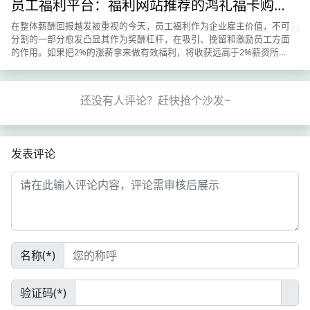
员工福利平台：福利网站推荐的鸿礼福卡购物
卡怎么样
在整体薪酬回报越发被重视的今天，员工福利作为企业雇主价值，不可
分割的一部分愈发凸显其作为奖酬杠杆，在吸引、挽留和激励员工方面
的作用。如果把2%的涨薪拿来做有效福利，将收获远高于2%薪资所带
来的效益。而且，对于企业HR而言，福利相对薪酬的可操...
发表评论
名称(*)
验证码(*)