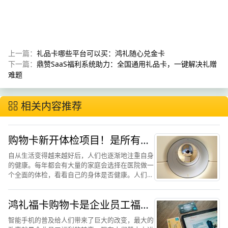
上一篇：
礼品卡哪些平台可以买：鸿礼随心兑金卡
下一篇：
鼎赞SaaS福利系统助力：全国通用礼品卡，一键解决礼赠
难题
相关内容推荐
购物卡新开体检项目！是所有体
检者的福利
自从生活变得越来越好后，人们也逐渐地注重自身
的健康。每年都会有大量的家庭会选择在医院做一
个全面的体检，看看自己的身体是否健康。人们在
体检方面花销属于比较大的一方面，因为体检的项
目有很多种，而且因为一些体检项目不在一起所以
鸿礼福卡购物卡是企业员工福利
导致经常浪费时间。一...
的优选
智能手机的普及给人们带来了巨大的改变，最大的