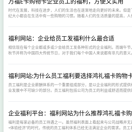
万福E卡购物卡企业员工的福利，方便又实用
时代在发展，科技在进步，人们的生活也在逐渐地走向更好的未来。但是
纪大小都会在生活中有一些购物的习惯。随着人们的生活质量的提高，人们
福利网站：企业给员工发福利什么最合适
相信现在每个企业都或多或少会给员工发各种形式的企业福利。而端午节
秋节并称为中国四大传统节日，对于我们每个中国人来说都有非凡的意义。
福利网站:为什么员工福利要选择鸿礼福卡购物
员工福利是企业薪酬体系的一个重要组成部分，是以企业福利的形式提供
业发展中不可缺少的部分。员工福利包括公司为员工的利益或舒适而提供的
企业福利平台：福利网站为什么推荐鸿礼福卡购
福利是每家必备的员工待遇之一。虽然福利表面上看起来与公司战略并无
+体验经济”的时代，传统的员工福利体系已经无法满足企业的需求。员工状