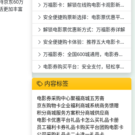
京东60万
万福影卡：解锁在线购电影卡观影新体验
活更加丰富
安全便捷购票新选择：电影票优惠平台深度剖析
解锁电影票优惠新方式：万福影券详解
安全便捷购卡体验：推荐五大电影卡平台
万福影券：全国600城通用，电影券购买平台推荐
电影券购买平台：安全支付，轻松享受全国10000+影院资源
内容标签
电影券采购中心
聚福商城
五芳斋
京东购物卡
企业福利商城系统
商务馈赠
积分商城服务方案
积分商城供应商
电影卡优惠平台
礼品卡怎么买
礼品卡册
员工福利卡券
礼品卡购买平台
团购电影卡
公司采购礼品卡
二十选一礼品卡