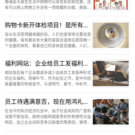
够满足大家在生活中购物可以享受折扣和优惠，还
有可以网上购物之外还有一项隐藏的功能，那就是
万福e卡支持医疗体检了。现代化的飞速发展，人
们的工作也在日复一日的增加，这就导致了身体容
购物卡新开体检项目！是所有体
易出现问题。当然一些...
检者的福利
自从生活变得越来越好后，人们也逐渐地注重自身
的健康。每年都会有大量的家庭会选择在医院做一
个全面的体检，看看自己的身体是否健康。人们在
体检方面花销属于比较大的一方面，因为体检的项
目有很多种，而且因为一些体检项目不在一起所以
福利网站：企业给员工发福利什
导致经常浪费时间。一...
么最合适
相信现在每个企业都或多或少会给员工发各种形式
的企业福利。而端午节，作为纪念之节，是中华民
族最隆重的传统佳节，与清明节、春节、中秋节并
称为中国四大传统节日，对于我们每个中国人来说
都有非凡的意义。所以每到端午节，企业都原意在
员工待遇满意否，现在用鸿礼福
员工的端午节福利上多...
卡购物卡作为福利还有激励作用
在当今的知识经济社会中，由于社会风险的广度和
吗
深度不断加深，政府功能和国家责任的有限性日益
明显，加之企业间的竞争日趋激烈等原因，使得员
工福利越来越受到人们的关注和重视。人是创造利
润的源泉，员工福利与企业发展密不可分，因此，