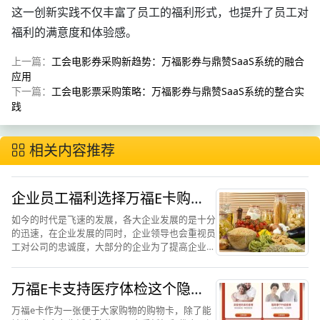
这一创新实践不仅丰富了员工的福利形式，也提升了员工对
福利的满意度和体验感。
上一篇：
工会电影券采购新趋势：万福影券与鼎赞SaaS系统的融合
应用
下一篇：
工会电影票采购策略：万福影券与鼎赞SaaS系统的整合实
践
相关内容推荐
企业员工福利选择万福E卡购物
卡
如今的时代是飞速的发展，各大企业发展的是十分
的迅速，在企业发展的同时，企业领导也会重视员
工对公司的忠诚度，大部分的企业为了提高企业员
工的忠诚度会在节日的时候发放一些食物作为福利
发放给员工，很大一部分的提高了自己企业员工的
万福E卡支持医疗体检这个隐藏
忠诚度。发放食物刚开...
功能你发现了吗？
万福e卡作为一张便于大家购物的购物卡，除了能