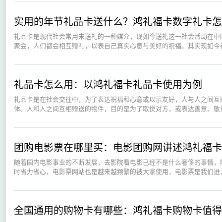
实用的年节礼品卡送什么？鸿礼福卡数字礼卡怎
礼品卡是现代社会常用来送礼的一种媒介，现如今送礼这一社会活动在中
聚会，人们都会相互赠礼，以表自己真实心意与美好的祝福。其实现如今社
礼品卡怎么用：以鸿礼福卡礼品卡使用为例
礼品卡是在社会交往中，为了表达祝福和心意或以示友好，人与人之间互
体。人和人之间互相赠送的物件，目的是为了取悦对方，或表达善意、敬意
团购电影票在哪里买：电影团购网讲述鸿礼福卡
随着国内电影事业的不断发展，去影院看电影已经不是什么奢侈的事情，
时省力省心，电影票网站也是越来越频繁的被大家使用，电影票是我们进入
全国通用的购物卡有哪些：鸿礼福卡购物卡值得