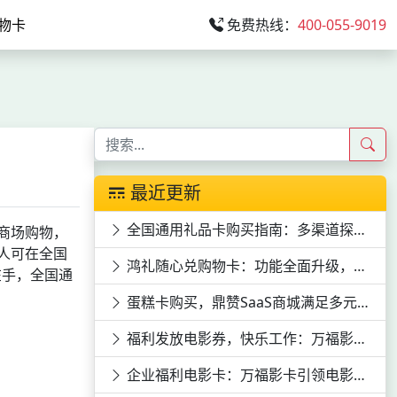
物卡
免费热线：
400-055-9019
最近更新
全国通用礼品卡购买指南：多渠道探寻与特色卡片揭秘
商场购物，
人可在全国
鸿礼随心兑购物卡：功能全面升级，满足全方位需求
在手，全国通
蛋糕卡购买，鼎赞SaaS商城满足多元需求
福利发放电影券，快乐工作：万福影券电影次券的员工福利价值
企业福利电影卡：万福影卡引领电影潮流