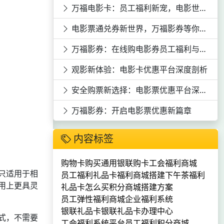
万福电影卡：员工福利新宠，电影世界任你游
电影票通兑券新世界，万福影券等你来领！
万福影券：在线购电影券员工福利与观影优惠的完美结合
观影新体验：电影卡优惠平台深度剖析
安全购票新选择：电影票优惠平台深度剖析
万福影券：开启电影票优惠新篇章
内容标签
购物卡购买
通用银联购卡
工会福利商城
只适用于相
员工福利礼品卡
福利商城搭建
下午茶福利
用上更具灵
礼品卡怎么买
积分商城搭建方案
员工弹性福利商城
企业福利系统
银联礼品卡
银联礼品卡办理中心
式，不需要
工会福利系统平台
员工福利积分商城