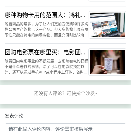
获利的不仅仅是商家和消费者，还催生了很多的礼
品卡种类。其中如果是作为送给别人的礼物之类的
哪种购物卡用的范围大：鸿礼福
话，可以买一份礼品卡...
卡购物卡怎么样
随着商品的增多，为了让人们更加方便购物许多购
物公司生产购物卡这一产品。但大多购物卡具有局
限性只能在特定的商场购物，而且充值时比较麻
烦。在众多购物卡中鸿礼福卡购物卡应该是目前最
受人们喜爱的购物卡。因为鸿礼福卡购物卡支持全
团购电影票在哪里买：电影团购
国通用，持卡人可在全国...
网讲述鸿礼福卡购票途径和方法
随着国内电影事业的不断发展，去影院看电影已经
不是什么奢侈的事情，除了可以在电影院预定以
外，还可以通过手机APP或小程序上订购，省时省
力省心，电影票网站也是越来越频繁的被大家使
用，电影票是我们进入电影院看电影的凭证，电影
票与电影院相伴而生，是...
发表评论