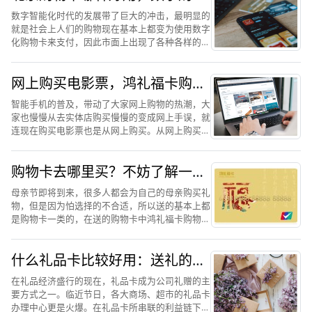
卡中鸿礼福卡更加受关注
数字智能化时代的发展带了巨大的冲击，最明显的
就是社会上人们的购物现在基本上都变为使用数字
化购物卡来支付，因此市面上出现了各种各样的购
物卡，并且这些购物卡已经渗透到人们的生活里
了。而在这些购物卡中，数字购物卡明显是人们使
网上购买电影票，鸿礼福卡购物
用频繁并且喜爱的一款购...
卡更靠谱
智能手机的普及，带动了大家网上购物的热潮，大
家也慢慢从去实体店购买慢慢的变成网上手误，就
连现在购买电影票也是从网上购买。从网上购买电
影票最主要的就是因为便宜和方便，很多人都会选
择使用购物卡来进行网上购买电影票。现在在市面
购物卡去哪里买？不妨了解一下
上一些购物卡是支持网...
鸿礼福卡购物卡
母亲节即将到来，很多人都会为自己的母亲购买礼
物，但是因为怕选择的不合适，所以送的基本上都
是购物卡一类的，在送的购物卡中鸿礼福卡购物卡
使用的人数比较多。鸿礼福卡购物卡使用次数比较
多可以看出，单价对鸿礼福卡购物卡的认可度比较
什么礼品卡比较好用：送礼的购
高，也想对于其他类型...
物卡还是鸿礼福卡实用
在礼品经济盛行的现在，礼品卡成为公司礼赠的主
要方式之一。临近节日，各大商场、超市的礼品卡
办理中心更是火爆。在礼品卡所串联的利益链下，