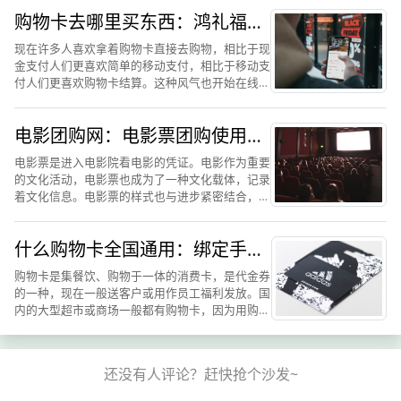
在通常情况下，礼品卡代表了其可以在某一个特定
购物卡去哪里买东西：鸿礼福卡
的场所或者平台购买一...
购物卡线上线下购物演示
现在许多人喜欢拿着购物卡直接去购物，相比于现
金支付人们更喜欢简单的移动支付，相比于移动支
付人们更喜欢购物卡结算。这种风气也开始在线上
商城蔓延，许多人在线上商城购物也喜欢用购物卡
来支付，但是也会有些人不喜欢线上购物，结果发
电影团购网：电影票团购使用鸿
现自己还有这种购物卡...
礼福卡购物卡更省钱
电影票是进入电影院看电影的凭证。电影作为重要
的文化活动，电影票也成为了一种文化载体，记录
着文化信息。电影票的样式也与进步紧密结合，每
次技术进步都在改变电影票的形式。随着电影的增
多，观看人数的增多，导致现在的电影票也随之涨
什么购物卡全国通用：绑定手机
价，现在直接在电影院...
使用的鸿礼福卡更实用
购物卡是集餐饮、购物于一体的消费卡，是代金券
的一种，现在一般送客户或用作员工福利发放。国
内的大型超市或商场一般都有购物卡，因为用购物
卡结账非常方便，所以很多消费者购物时经常使
用。但是，因为现在经济发展的原因，很多人都会
去各种地方工作或者游玩...