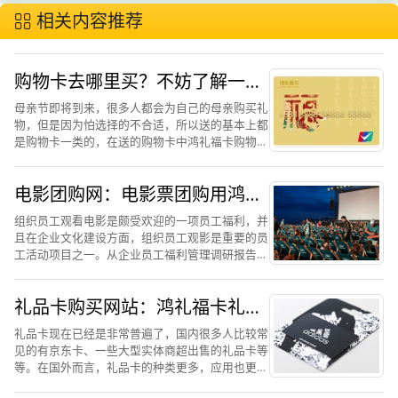
相关内容推荐
购物卡去哪里买？不妨了解一下
鸿礼福卡购物卡
母亲节即将到来，很多人都会为自己的母亲购买礼
物，但是因为怕选择的不合适，所以送的基本上都
是购物卡一类的，在送的购物卡中鸿礼福卡购物卡
使用的人数比较多。鸿礼福卡购物卡使用次数比较
多可以看出，单价对鸿礼福卡购物卡的认可度比较
电影团购网：电影票团购用鸿礼
高，也想对于其他类型...
福卡兑换节省30%
组织员工观看电影是颇受欢迎的一项员工福利，并
且在企业文化建设方面，组织员工观影是重要的员
工活动项目之一。从企业员工福利管理调研报告数
据中显示，组织观影活动的参与度一直都在比较高
水平，相比较大型集体活动和聚餐所带来的社交恐
礼品卡购买网站：鸿礼福卡礼品
惧和尴尬来说，观影给...
卡解读
礼品卡现在已经是非常普遍了，国内很多人比较常
见的有京东卡、一些大型实体商超出售的礼品卡等
等。在国外而言，礼品卡的种类更多，应用也更加
的广泛，如谷歌商城礼品卡、亚马逊礼品卡等等。