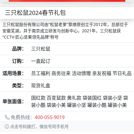
三只松鼠2024春节礼包
三只松鼠股份有限公司由“松鼠老爹”章燎原创立于2012年，总部位于
安徽芜湖，并于南京成立研发与创新中心，2021年，三只松鼠获
“CCTV·匠心坚果领先品牌”称号
品牌：
三只松鼠
订购：
一盒起订
适用场景：
员工福利 商务往来 活动馈赠 亲友祝福 节日礼品
类型：
现货礼盒
国红款 百变鼠款 黄礼款 袋装国红 袋装小坚 袋
单张面值：
装小酷 袋装小美 罐装小坚 罐装小酷 罐装小美
免费热线：
400-055-9019
点击号码拨打，微信号同手机号