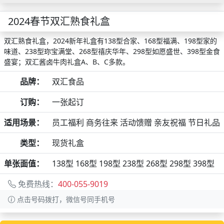
2024春节双汇熟食礼盒
双汇熟食礼盒，2024新年礼盒有138型合家、168型福满、198型家的
味道、238型珎宝满堂、268型禧庆华年、298型如愿盛世、398型金食
盛宴；双汇酱卤牛肉礼盒A、B、C多款。
品牌：
双汇食品
订购：
一张起订
适用场景：
员工福利 商务往来 活动馈赠 亲友祝福 节日礼品
类型：
现货礼盒
单张面值：
138型 168型 198型 238型 268型 298型 398型
免费热线：
400-055-9019
点击号码拨打，微信号同手机号