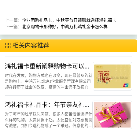
上一篇：
企业团购礼品卡，中秋等节日馈赠就选择鸿礼福卡
下一篇：
北京购物卡那种好，中鸿万礼鸿礼金卡怎么样
相关内容推荐
鸿礼福卡重新阐释购物卡可以有
多优秀
时代在发展，购物方式也在改变，现在最普及的就
是购物卡。中鸿万礼(北京)企业服务管理有限公司
却在经历了社会的改变，疫情的冲击仍不改初心，
坚持做自己，为企业和广大员工谋福利，坚持做合
适、优惠、方便的购物卡福利，中鸿万礼(北京)企
鸿礼福卡礼品卡：年节亲友礼赠
业服务管理有限公...
团购优选礼品
对于每年的过节送礼问题，很多人都苦恼该选择什
么样的礼物，太贵负担不起，太便宜怕对方感觉没
有诚意，到如今选礼物成了一个难题。信息化的大
时代发展，人们在节日的时候大多选择用礼品卡作