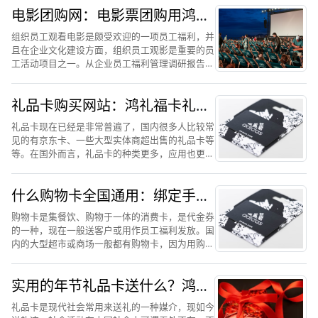
为礼物，这样既可以在控制住成本也可以让对方满
电影团购网：电影票团购用鸿礼
意。送人的礼品卡也是...
福卡兑换节省30%
组织员工观看电影是颇受欢迎的一项员工福利，并
且在企业文化建设方面，组织员工观影是重要的员
工活动项目之一。从企业员工福利管理调研报告数
据中显示，组织观影活动的参与度一直都在比较高
水平，相比较大型集体活动和聚餐所带来的社交恐
礼品卡购买网站：鸿礼福卡礼品
惧和尴尬来说，观影给...
卡解读
礼品卡现在已经是非常普遍了，国内很多人比较常
见的有京东卡、一些大型实体商超出售的礼品卡等
等。在国外而言，礼品卡的种类更多，应用也更加
的广泛，如谷歌商城礼品卡、亚马逊礼品卡等等。
在通常情况下，礼品卡代表了其可以在某一个特定
什么购物卡全国通用：绑定手机
的场所或者平台购买一...
使用的鸿礼福卡更实用
购物卡是集餐饮、购物于一体的消费卡，是代金券
的一种，现在一般送客户或用作员工福利发放。国
内的大型超市或商场一般都有购物卡，因为用购物
卡结账非常方便，所以很多消费者购物时经常使
用。但是，因为现在经济发展的原因，很多人都会
实用的年节礼品卡送什么？鸿礼
去各种地方工作或者游玩...
福卡数字礼卡怎么样
礼品卡是现代社会常用来送礼的一种媒介，现如今